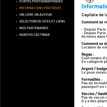
ETAPES PHOTOGRAPHIQUES
Informati
INFORMATIONS PRATIQUES
Capitale de l
UN LIVRE UN AUTEUR
SELECTION DE SITES ET LIENS
Comment se ren
NOS PARTENAIRES
- Depuis Paris
- Depuis Paris
RANCHO CACTIMAR
Arrivées dans 
Comment se dé
Location de voi
Repas :
Coût moyen d'u
En catégorie p
Argent / budge
Le peso mexica
Formalités :
Pas de formali
passeport en c
Vaccins / Santé
Pas de vaccin 
Il y a des phar