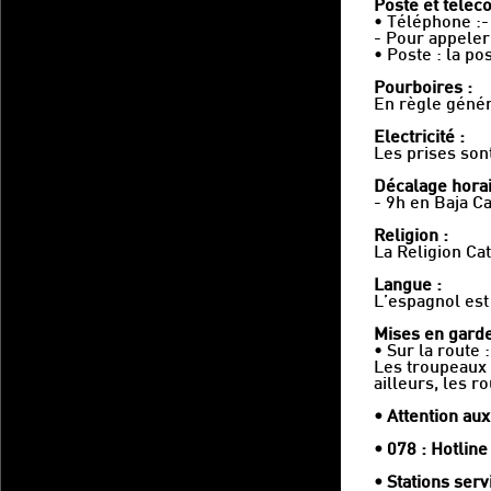
Poste et téléc
• Téléphone :- 
- Pour appeler 
• Poste : la p
Pourboires :
En règle généra
Electricité :
Les prises son
Décalage horai
- 9h en Baja Ca
Religion :
La Religion Ca
Langue :
L’espagnol est 
Mises en garde
• Sur la route :
Les troupeaux s
ailleurs, les r
• Attention aux
• 078 : Hotline
• Stations serv