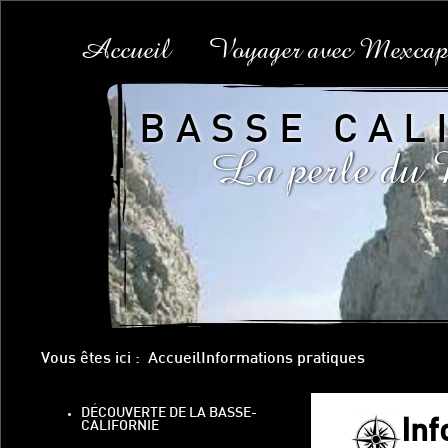
Accueil
Voyager avec Mexcap
BASSE CAL
La perle du
Vous êtes ici :
Accueil
Informations pratiques
DÉCOUVERTE DE LA BASSE-
Inf
CALIFORNIE