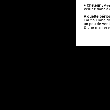
• Chaleur ;
Avec
Veillez donc à 
A quelle pério
Tout au long d
un peu de vent 
D’une manière g